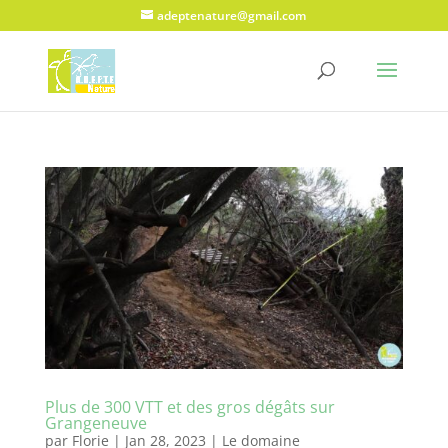
adeptenature@gmail.com
Plus de 300 VTT et des gros dégâts sur
Grangeneuve
par
Florie
|
Jan 28, 2023
|
Le domaine