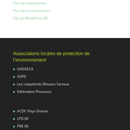
Flux des publications
Flux des commentaires
Site de WordPress-FR
Associations locales de protection de
l’environnement
GADSECA
ASPIC
Les coquelicots Mouans Sartoux
Défendons Picourenc
ACDC-Pays Grasse
LPO 06
FNE 06