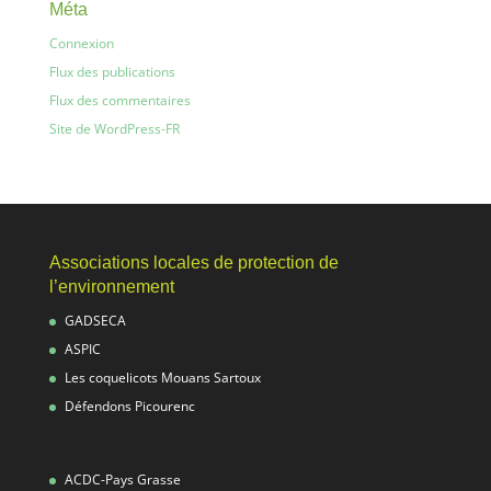
Méta
Connexion
Flux des publications
Flux des commentaires
Site de WordPress-FR
Associations locales de protection de
l’environnement
GADSECA
ASPIC
Les coquelicots Mouans Sartoux
Défendons Picourenc
ACDC-Pays Grasse