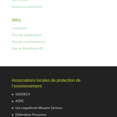
Nuisances aériennes
Méta
Connexion
Flux des publications
Flux des commentaires
Site de WordPress-FR
Associations locales de protection de
l’environnement
GADSECA
ASPIC
Les coquelicots Mouans Sartoux
Défendons Picourenc