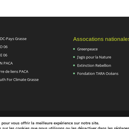
DC-Pays Grasse
Assocations nationale
O 06
Greenpeace
E 06
J’agis pour la Nature
N PACA
Extinction Rebellion
rre de liens PACA
Fondation TARA Océans
uth For Climate Grasse
pour vous offrir la meilleure expérience sur notre site.
 sur les cookies que nous utilisons ou les désactiver dans les
réglage