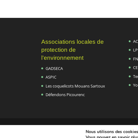
Associations locales de
AC
protection de
LP
l’environnement
FN
CE
GADSECA
Te
ASPIC
Yo
Les coquelicots Mouans Sartoux
Défendons Picourenc
Association ADEPTE Nature - 2021-2026 -
Nous utilisons des cookies 
Mentions légales
|
Politique de confidentialité
Vous pouvez en savoir plus