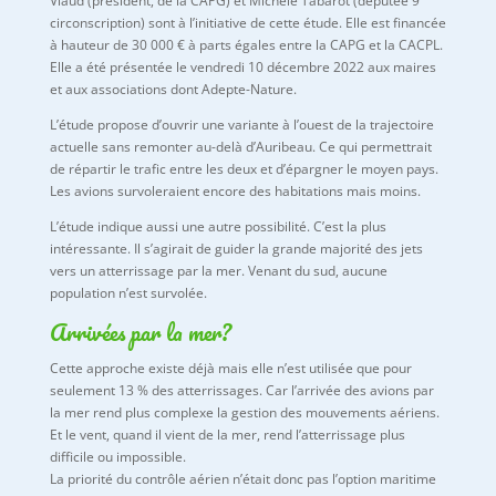
Viaud (président, de la CAPG) et Michèle Tabarot (députée 9
circonscription) sont à l’initiative de cette étude. Elle est financée
à hauteur de 30 000 € à parts égales entre la CAPG et la CACPL.
Elle a été présentée le vendredi 10 décembre 2022 aux maires
et aux associations dont Adepte-Nature.
L’étude propose d’ouvrir une variante à l’ouest de la trajectoire
actuelle sans remonter au-delà d’Auribeau. Ce qui permettrait
de répartir le trafic entre les deux et d’épargner le moyen pays.
Les avions survoleraient encore des habitations mais moins.
L’étude indique aussi une autre possibilité. C’est la plus
intéressante. Il s’agirait de guider la grande majorité des jets
vers un atterrissage par la mer. Venant du sud, aucune
population n’est survolée.
Arrivées par la mer?
Cette approche existe déjà mais elle n’est utilisée que pour
seulement 13 % des atterrissages. Car l’arrivée des avions par
la mer rend plus complexe la gestion des mouvements aériens.
Et le vent, quand il vient de la mer, rend l’atterrissage plus
difficile ou impossible.
La priorité du contrôle aérien n’était donc pas l’option maritime