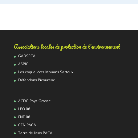
Associations locales de protection de l’environnement
GADSECA
ASPIC
Les coquelicots Mouans Sartoux
Défendons Picourenc
ACDC-Pays Grasse
LPO 06
FNE 06
CEN PACA
Terre de liens PACA