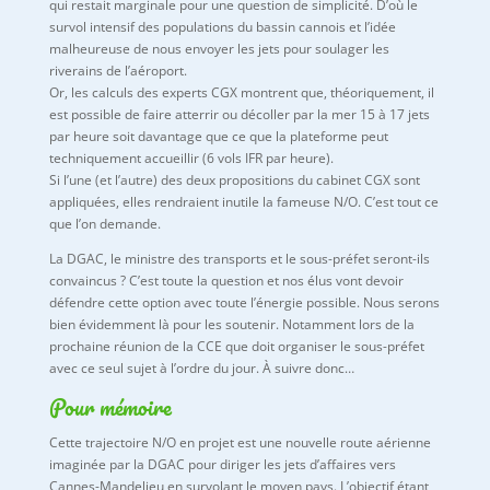
qui restait marginale pour une question de simplicité. D’où le
survol intensif des populations du bassin cannois et l’idée
malheureuse de nous envoyer les jets pour soulager les
riverains de l’aéroport.
Or, les calculs des experts CGX montrent que, théoriquement, il
est possible de faire atterrir ou décoller par la mer 15 à 17 jets
par heure soit davantage que ce que la plateforme peut
techniquement accueillir (6 vols IFR par heure).
Si l’une (et l’autre) des deux propositions du cabinet CGX sont
appliquées, elles rendraient inutile la fameuse N/O. C’est tout ce
que l’on demande.
La DGAC, le ministre des transports et le sous-préfet seront-ils
convaincus ? C’est toute la question et nos élus vont devoir
défendre cette option avec toute l’énergie possible. Nous serons
bien évidemment là pour les soutenir. Notamment lors de la
prochaine réunion de la CCE que doit organiser le sous-préfet
avec ce seul sujet à l’ordre du jour. À suivre donc…
Pour mémoire
Cette trajectoire N/O en projet est une nouvelle route aérienne
imaginée par la DGAC pour diriger les jets d’affaires vers
Cannes-Mandelieu en survolant le moyen pays. L’objectif étant