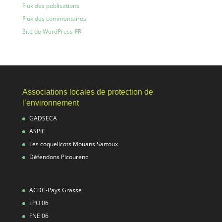
Flux des publications
Flux des commentaires
Site de WordPress-FR
Associations locales de protection de
l’environnement
GADSECA
ASPIC
Les coquelicots Mouans Sartoux
Défendons Picourenc
ACDC-Pays Grasse
LPO 06
FNE 06