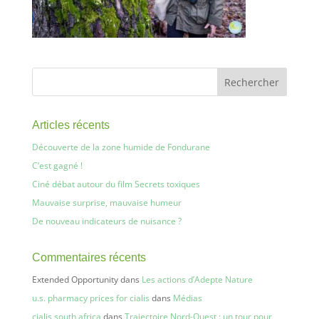
Articles récents
Découverte de la zone humide de Fondurane
C’est gagné !
Ciné débat autour du film Secrets toxiques
Mauvaise surprise, mauvaise humeur
De nouveau indicateurs de nuisance ?
Commentaires récents
Extended Opportunity
dans
Les actions d’Adepte Nature
u.s. pharmacy prices for cialis
dans
Médias
cialis south africa
dans
Trajectoire Nord-Ouest : un tour pour