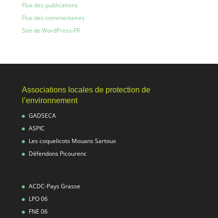
Flux des publications
Flux des commentaires
Site de WordPress-FR
Associations locales de protection de
l’environnement
GADSECA
ASPIC
Les coquelicots Mouans Sartoux
Défendons Picourenc
ACDC-Pays Grasse
LPO 06
FNE 06