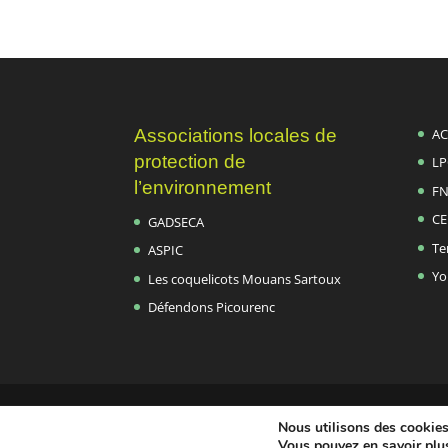
Associations locales de
AC
protection de
LP
l’environnement
FN
CE
GADSECA
Te
ASPIC
Yo
Les coquelicots Mouans Sartoux
Défendons Picourenc
Association ADEPTE Nature - 2021-2026 -
Nous utilisons des cookies 
Mentions légales
|
Politique de confidentialité
Vous pouvez en savoir plus