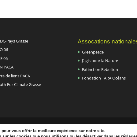
DC-Pays Grasse
Assocations nationale
O 06
Greenpeace
E 06
J’agis pour la Nature
N PACA
Extinction Rebellion
rre de liens PACA
Fondation TARA Océans
uth For Climate Grasse
pour vous offrir la meilleure expérience sur notre site.
 sur les cookies que nous utilisons ou les désactiver dans les
réglage