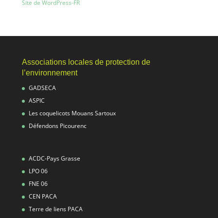
Site de WordPress-FR
Associations locales de protection de
l’environnement
GADSECA
ASPIC
Les coquelicots Mouans Sartoux
Défendons Picourenc
ACDC-Pays Grasse
LPO 06
FNE 06
CEN PACA
Terre de liens PACA