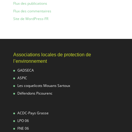
Flux des publications
Flux des commentaires
Site de WordPress-FR
Associations locales de protection de
l’environnement
GADSECA
ASPIC
Les coquelicots Mouans Sartoux
Défendons Picourenc
ACDC-Pays Grasse
LPO 06
FNE 06