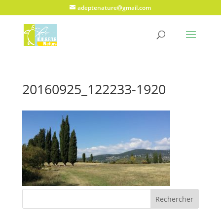
adeptenature@gmail.com
20160925_122233-1920