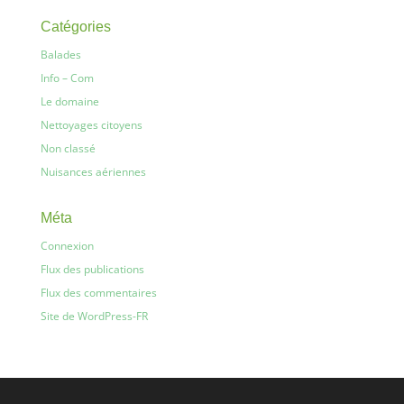
Catégories
Balades
Info – Com
Le domaine
Nettoyages citoyens
Non classé
Nuisances aériennes
Méta
Connexion
Flux des publications
Flux des commentaires
Site de WordPress-FR