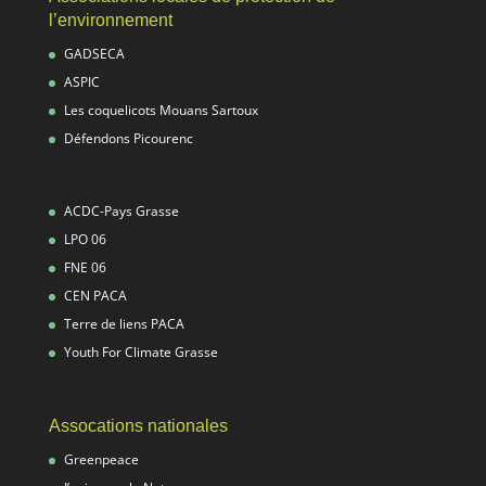
l’environnement
GADSECA
ASPIC
Les coquelicots Mouans Sartoux
Défendons Picourenc
ACDC-Pays Grasse
LPO 06
FNE 06
CEN PACA
Terre de liens PACA
Youth For Climate Grasse
Assocations nationales
Greenpeace