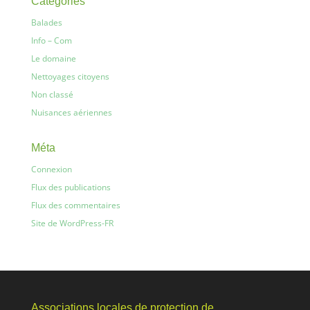
Catégories
Balades
Info – Com
Le domaine
Nettoyages citoyens
Non classé
Nuisances aériennes
Méta
Connexion
Flux des publications
Flux des commentaires
Site de WordPress-FR
Associations locales de protection de