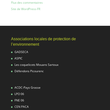
Flux des commentaires
Site de WordPress-FR
Associations locales de protection de
l’environnement
GADSECA
ASPIC
Les coquelicots Mouans Sartoux
Défendons Picourenc
ACDC-Pays Grasse
LPO 06
FNE 06
CEN PACA