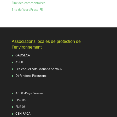
Flux des commentaires
Site de WordPress-FR
Associations locales de protection de
l’environnement
GADSECA
ASPIC
Les coquelicots Mouans Sartoux
Défendons Picourenc
ACDC-Pays Grasse
LPO 06
FNE 06
CEN PACA