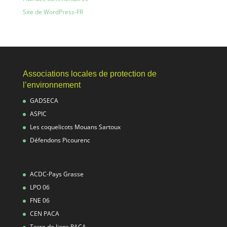
Site de WordPress-FR
Associations locales de protection de
l’environnement
GADSECA
ASPIC
Les coquelicots Mouans Sartoux
Défendons Picourenc
ACDC-Pays Grasse
LPO 06
FNE 06
CEN PACA
Terre de liens PACA