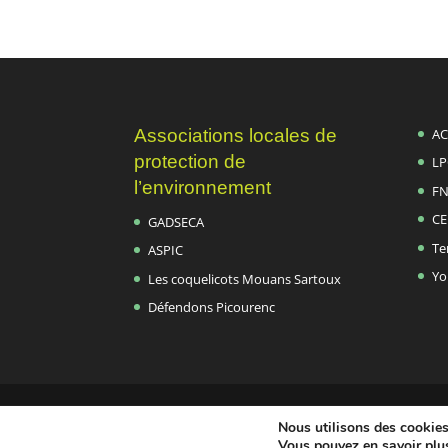
Associations locales de
AC
protection de
LP
l’environnement
FN
CE
GADSECA
Te
ASPIC
Yo
Les coquelicots Mouans Sartoux
Défendons Picourenc
Association ADEPTE Nature - 2021-2026 -
Nous utilisons des cookies 
Mentions légales
|
Politique de confidentialité
Vous pouvez en savoir plus