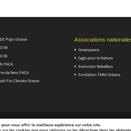
DC-Pays Grasse
Assocations nationale
O 06
Greenpeace
E 06
J’agis pour la Nature
N PACA
Extinction Rebellion
rre de liens PACA
Fondation TARA Océans
uth For Climate Grasse
pour vous offrir la meilleure expérience sur notre site.
 sur les cookies que nous utilisons ou les désactiver dans les
réglage